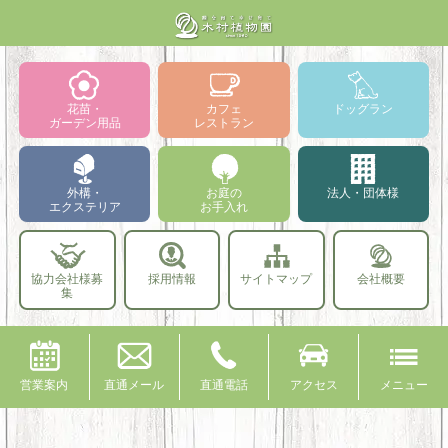
花苗・
カフェ
ドッグラン
ガーデン用品
レストラン
外構・
お庭の
法人・団体様
エクステリア
お手入れ
協力会社様募
採用情報
サイトマップ
会社概要
集
営業案内
直通メール
直通電話
アクセス
メニュー