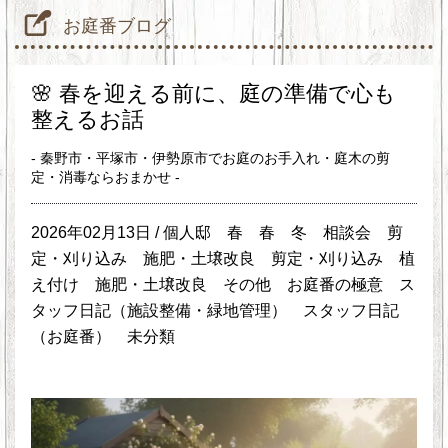
お庭番ブログ
🌸 春を迎える前に、庭の準備で心も
整えるお話
- 秦野市・平塚市・伊勢原市でお庭のお手入れ・庭木の剪
定・消毒ならおまかせ -
2026年02月13日 /
個人邸
春
春
冬
相談会
剪
定・刈り込み
施肥・土壌改良
剪定・刈り込み
植
え付け
施肥・土壌改良
その他
お庭番の極意
ス
タッフ日記（施設整備・緑地管理）
スタッフ日記
（お庭番）
未分類