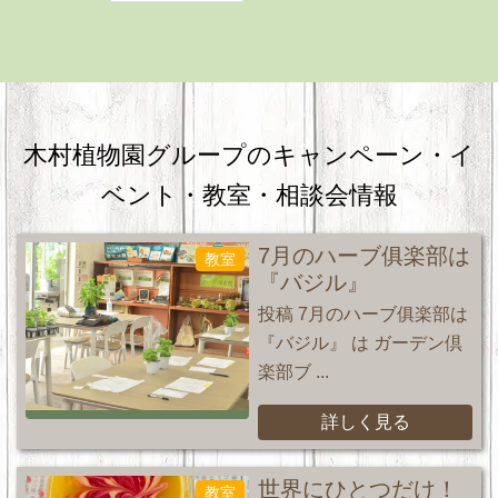
木村植物園グループのキャンペーン・
イ
ベント・教室・相談会情報
7月のハーブ俱楽部は
教室
『バジル』
投稿 7月のハーブ俱楽部は
『バジル』 は ガーデン倶
楽部ブ ...
詳しく見る
世界にひとつだけ！
教室