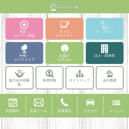
花苗・
カフェ
ドッグラン
ガーデン用品
レストラン
外構・
お庭の
法人・団体様
エクステリア
お手入れ
協力会社様募
採用情報
サイトマップ
会社概要
集
営業案内
直通メール
直通電話
アクセス
メニュー