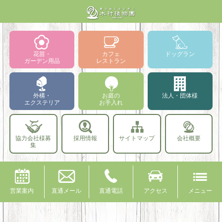
花苗・
カフェ
ドッグラン
ガーデン用品
レストラン
外構・
お庭の
法人・団体様
エクステリア
お手入れ
協力会社様募
採用情報
サイトマップ
会社概要
集
営業案内
直通メール
直通電話
アクセス
メニュー