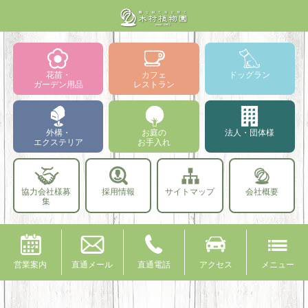
花苗・
カフェ
ドッグラン
ガーデン用品
レストラン
外構・
お庭の
法人・団体様
エクステリア
お手入れ
協力会社様募
採用情報
サイトマップ
会社概要
集
営業案内
直通メール
直通電話
アクセス
メニュー