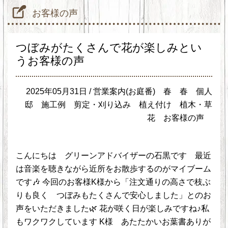
お客様の声
つぼみがたくさんで花が楽しみとい
うお客様の声
2025年05月31日 /
営業案内(お庭番)
春
春
個人
邸
施工例
剪定・刈り込み
植え付け
植木・草
花
お客様の声
こんにちは グリーンアドバイザーの石黒です 最近
は音楽を聴きながら近所をお散歩するのがマイブーム
です🎶 今回のお客様K様から「注文通りの高さで枝ぶ
りも良く つぼみもたくさんで安心しました」とのお
声をいただきました🌿 花が咲く日が楽しみですね♪私
もワクワクしています K様 あたたかいお葉書ありが