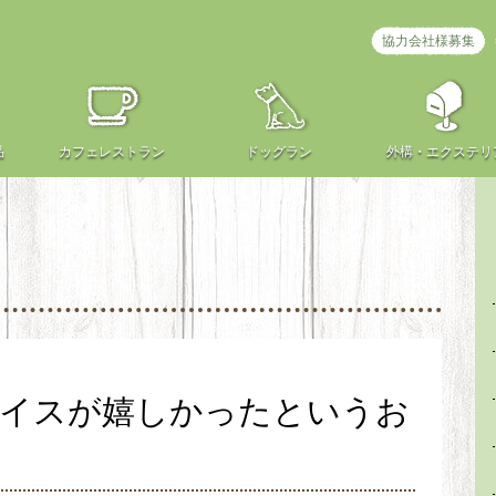
協力会社様募集
品
カフェ
レストラン
ドッグラン
外構・
エクステリ
バイスが嬉しかったというお