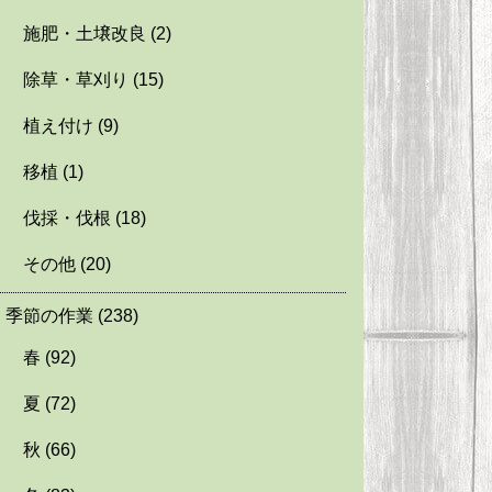
施肥・土壌改良
(2)
除草・草刈り
(15)
植え付け
(9)
移植
(1)
伐採・伐根
(18)
その他
(20)
季節の作業
(238)
春
(92)
夏
(72)
秋
(66)