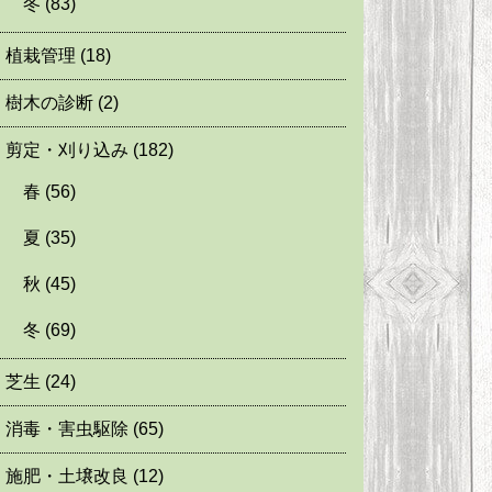
冬
(83)
植栽管理
(18)
樹木の診断
(2)
剪定・刈り込み
(182)
春
(56)
夏
(35)
秋
(45)
冬
(69)
芝生
(24)
消毒・害虫駆除
(65)
施肥・土壌改良
(12)