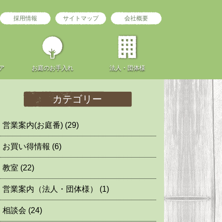
採用情報
サイトマップ
会社概要
ア
お庭の
お手入れ
法人・団体様
カテゴリー
営業案内(お庭番)
(29)
お買い得情報
(6)
教室
(22)
営業案内（法人・団体様）
(1)
相談会
(24)