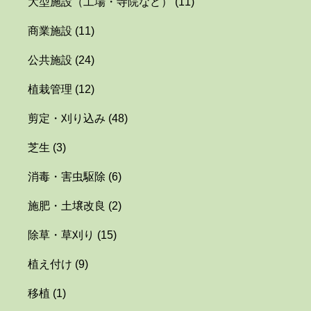
大型施設（工場・寺院など）
(11)
商業施設
(11)
公共施設
(24)
植栽管理
(12)
剪定・刈り込み
(48)
芝生
(3)
消毒・害虫駆除
(6)
施肥・土壌改良
(2)
除草・草刈り
(15)
植え付け
(9)
移植
(1)