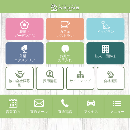
花苗・
カフェ
ドッグラン
ガーデン用品
レストラン
外構・
お庭の
法人・団体様
エクステリア
お手入れ
協力会社様募
採用情報
サイトマップ
会社概要
集
営業案内
直通メール
直通電話
アクセス
メニュー