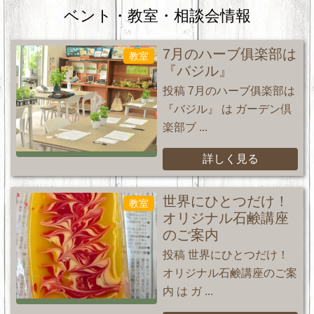
ベント・教室・相談会情報
7月のハーブ俱楽部は
教室
『バジル』
投稿 7月のハーブ俱楽部は
『バジル』 は ガーデン倶
楽部ブ ...
詳しく見る
世界にひとつだけ！
教室
オリジナル石鹸講座
のご案内
投稿 世界にひとつだけ！
オリジナル石鹸講座のご案
内 は ガ ...