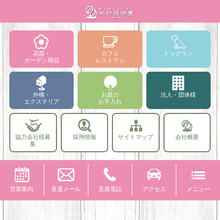
花苗・
カフェ
ドッグラン
ガーデン用品
レストラン
外構・
お庭の
法人・団体様
エクステリア
お手入れ
協力会社様募
採用情報
サイトマップ
会社概要
集
営業案内
直通メール
直通電話
アクセス
メニュー