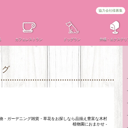
協力会社様募集
品
カフェ
レストラン
ドッグラン
外構・
エクステリ
ログ
植物・ガーデニング雑貨・草花をお探しなら品揃え豊富な木村
植物園におまかせ -