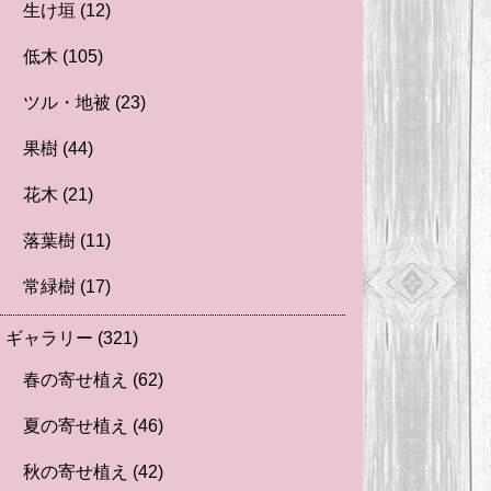
生け垣
(12)
低木
(105)
ツル・地被
(23)
果樹
(44)
花木
(21)
落葉樹
(11)
常緑樹
(17)
ギャラリー
(321)
春の寄せ植え
(62)
夏の寄せ植え
(46)
秋の寄せ植え
(42)