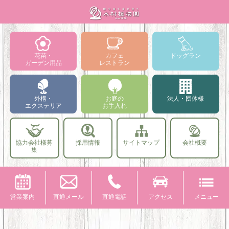
花苗・
カフェ
ドッグラン
ガーデン用品
レストラン
外構・
お庭の
法人・団体様
エクステリア
お手入れ
協力会社様募
採用情報
サイトマップ
会社概要
集
営業案内
直通メール
直通電話
アクセス
メニュー