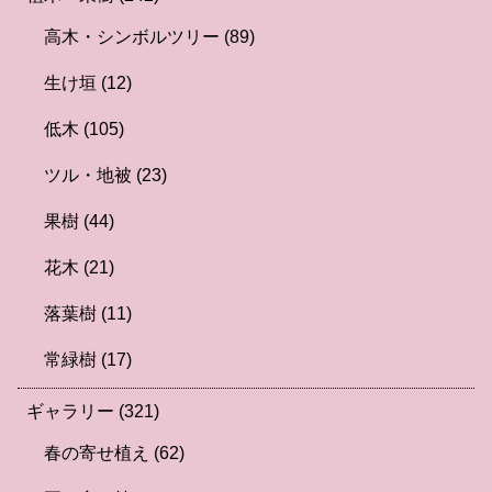
高木・シンボルツリー
(89)
生け垣
(12)
低木
(105)
ツル・地被
(23)
果樹
(44)
花木
(21)
落葉樹
(11)
常緑樹
(17)
ギャラリー
(321)
春の寄せ植え
(62)