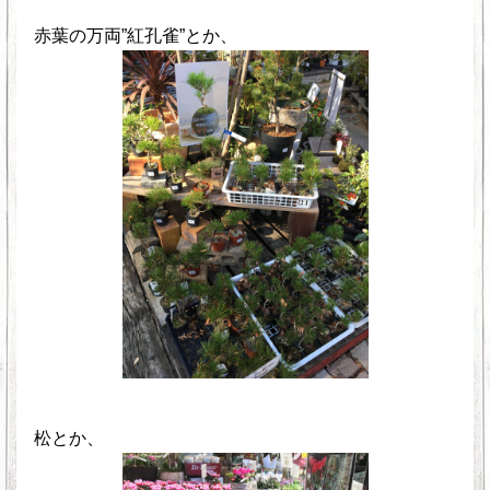
赤葉の万両”紅孔雀”とか、
松とか、