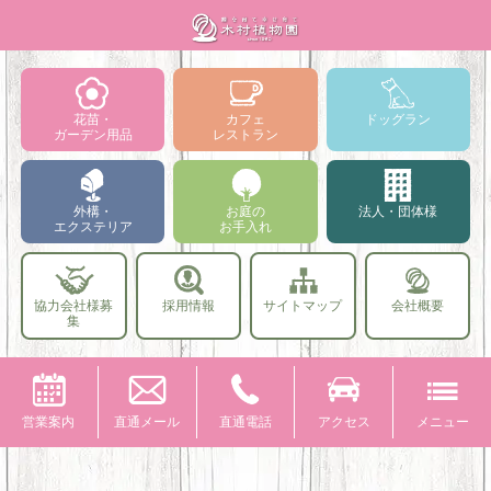
花苗・
カフェ
ドッグラン
ガーデン用品
レストラン
外構・
お庭の
法人・団体様
エクステリア
お手入れ
協力会社様募
採用情報
サイトマップ
会社概要
集
営業案内
直通メール
直通電話
アクセス
メニュー