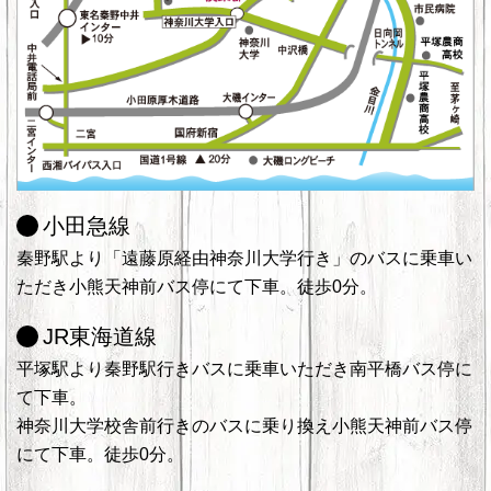
小田急線
秦野駅より「遠藤原経由神奈川大学行き」のバスに乗車い
ただき小熊天神前バス停にて下車。徒歩0分。
JR東海道線
平塚駅より秦野駅行きバスに乗車いただき南平橋バス停に
て下車。
神奈川大学校舎前行きのバスに乗り換え小熊天神前バス停
にて下車。徒歩0分。