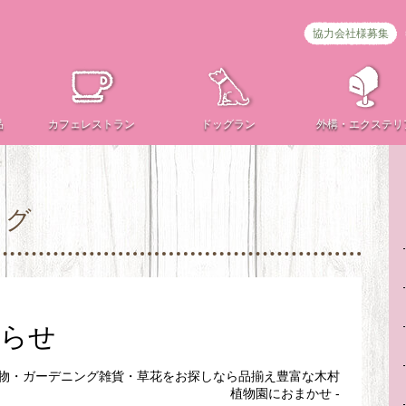
協力会社様募集
品
カフェ
レストラン
ドッグラン
外構・
エクステリ
ログ
知らせ
植物・ガーデニング雑貨・草花をお探しなら品揃え豊富な木村
植物園におまかせ -