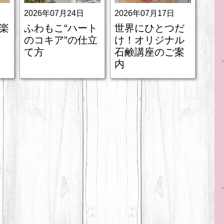
2026年07月24日
2026年07月17日
楽
ふわもこ“ハート
世界にひとつだ
』
のコキア”の仕立
け！オリジナル
て方
石鹸講座のご案
内