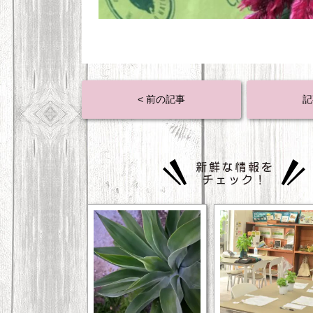
< 前の記事
記