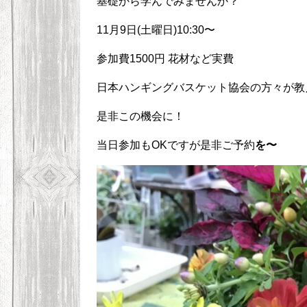
基礎から学んでみませんか？
11月9日(土曜日)10:30〜
参加費1500円 花材など実費
日本ハンギングバスケット協会の方々が教
是非この機会に！
当日参加もOKですが是非ご予約
を〜