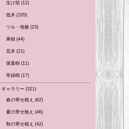
生け垣
(12)
低木
(105)
ツル・地被
(23)
果樹
(44)
花木
(21)
落葉樹
(11)
常緑樹
(17)
ギャラリー
(321)
春の寄せ植え
(62)
夏の寄せ植え
(46)
秋の寄せ植え
(42)