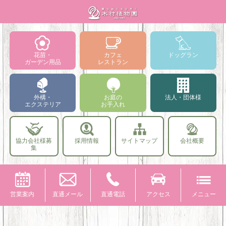
花苗・
カフェ
ドッグラン
ガーデン用品
レストラン
外構・
お庭の
法人・団体様
エクステリア
お手入れ
協力会社様募
採用情報
サイトマップ
会社概要
集
営業案内
直通メール
直通電話
アクセス
メニュー