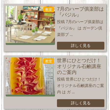
7月のハーブ俱楽部は
教室
『バジル』
投稿 7月のハーブ俱楽部は
『バジル』 は ガーデン倶
楽部ブ ...
詳しく見る
世界にひとつだけ！
教室
オリジナル石鹸講座
のご案内
投稿 世界にひとつだけ！
オリジナル石鹸講座のご案
内 は ガ ...
詳しく見る