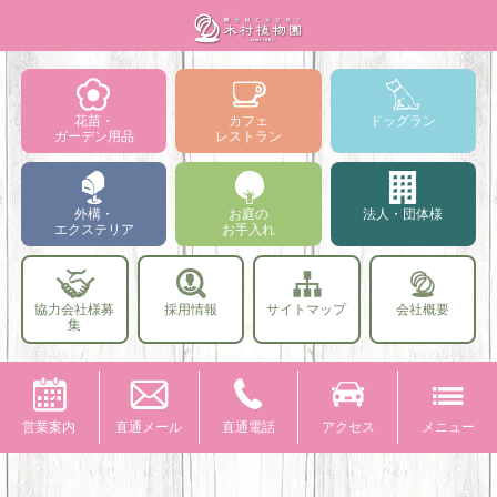
花苗・
カフェ
ドッグラン
ガーデン用品
レストラン
外構・
お庭の
法人・団体様
エクステリア
お手入れ
協力会社様募
採用情報
サイトマップ
会社概要
集
営業案内
直通メール
直通電話
アクセス
メニュー