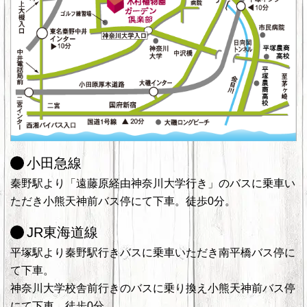
小田急線
秦野駅より「遠藤原経由神奈川大学行き」のバスに乗車い
ただき小熊天神前バス停にて下車。徒歩0分。
JR東海道線
平塚駅より秦野駅行きバスに乗車いただき南平橋バス停に
て下車。
神奈川大学校舎前行きのバスに乗り換え小熊天神前バス停
にて下車。徒歩0分。