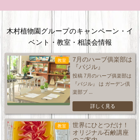
木村植物園グループのキャンペーン・
イ
ベント・教室・相談会情報
7月のハーブ俱楽部は
教室
『バジル』
投稿 7月のハーブ俱楽部は
『バジル』 は ガーデン倶
楽部ブ ...
詳しく見る
世界にひとつだけ！
教室
オリジナル石鹸講座