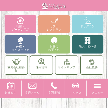
花苗・
カフェ
ドッグラン
ガーデン用品
レストラン
外構・
お庭の
法人・団体様
エクステリア
お手入れ
協力会社様募
採用情報
サイトマップ
会社概要
集
営業案内
直通メール
直通電話
アクセス
メニュー