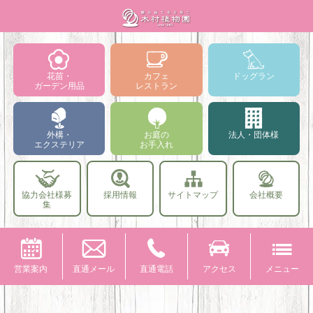
花苗・
カフェ
ドッグラン
ガーデン用品
レストラン
外構・
お庭の
法人・団体様
エクステリア
お手入れ
協力会社様募
採用情報
サイトマップ
会社概要
集
営業案内
直通メール
直通電話
アクセス
メニュー