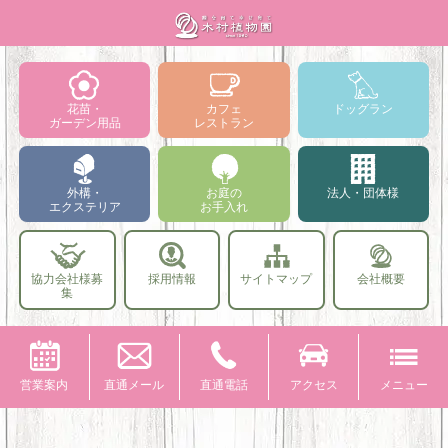
花苗・
カフェ
ドッグラン
ガーデン用品
レストラン
外構・
お庭の
法人・団体様
エクステリア
お手入れ
協力会社様募
採用情報
サイトマップ
会社概要
集
営業案内
直通メール
直通電話
アクセス
メニュー