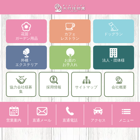
花苗・
カフェ
ドッグラン
ガーデン用品
レストラン
外構・
お庭の
法人・団体様
エクステリア
お手入れ
協力会社様募
採用情報
サイトマップ
会社概要
集
営業案内
直通メール
直通電話
アクセス
メニュー