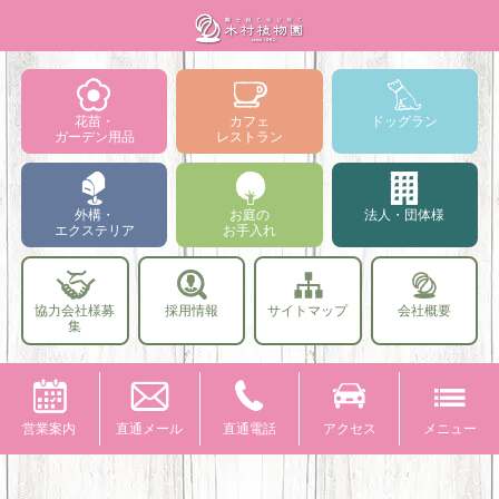
花苗・
カフェ
ドッグラン
ガーデン用品
レストラン
外構・
お庭の
法人・団体様
エクステリア
お手入れ
協力会社様募
採用情報
サイトマップ
会社概要
集
営業案内
直通メール
直通電話
アクセス
メニュー