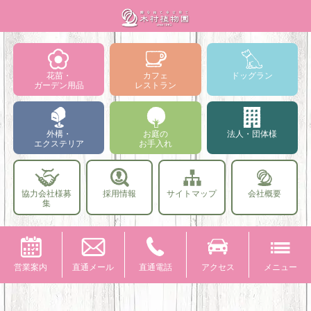
花苗・
カフェ
ドッグラン
ガーデン用品
レストラン
外構・
お庭の
法人・団体様
エクステリア
お手入れ
協力会社様募
採用情報
サイトマップ
会社概要
集
営業案内
直通メール
直通電話
アクセス
メニュー