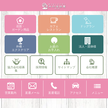
花苗・
カフェ
ドッグラン
ガーデン用品
レストラン
外構・
お庭の
法人・団体様
エクステリア
お手入れ
協力会社様募
採用情報
サイトマップ
会社概要
集
営業案内
直通メール
直通電話
アクセス
メニュー