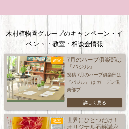
木村植物園グループのキャンペーン・
イ
ベント・教室・相談会情報
7月のハーブ俱楽部は
教室
『バジル』
投稿 7月のハーブ俱楽部は
『バジル』 は ガーデン倶
楽部ブ ...
詳しく見る
世界にひとつだけ！
教室
オリジナル石鹸講座