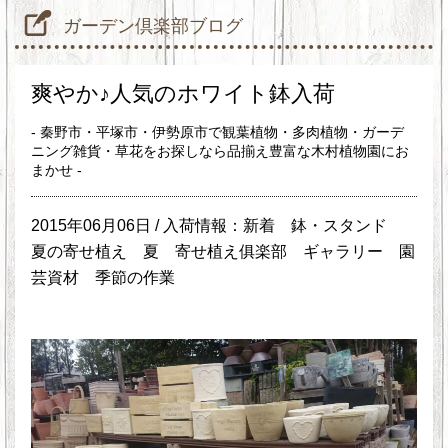
ガーデン倶楽部ブログ
爽やか♪人気のホワイト鉢入荷
- 秦野市・平塚市・伊勢原市で観葉植物・多肉植物・ガーデ
ニング雑貨・草花をお探しなら品揃え豊富な木村植物園にお
まかせ -
2015年06月06日 /
入荷情報：新着
鉢・スタンド
夏の寄せ植え
夏
寄せ植え俱楽部
ギャラリー
園
芸資材
季節の作業