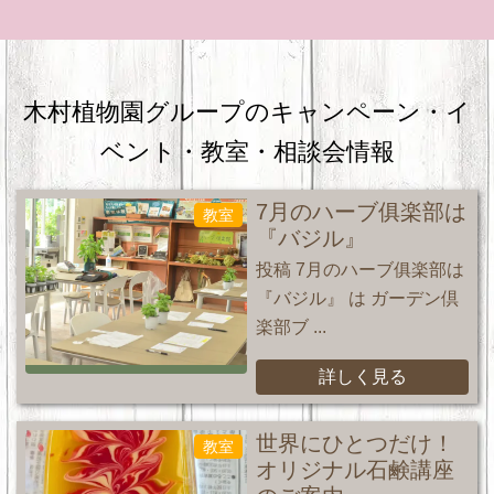
木村植物園グループのキャンペーン・
イ
ベント・教室・相談会情報
7月のハーブ俱楽部は
教室
『バジル』
投稿 7月のハーブ俱楽部は
『バジル』 は ガーデン倶
楽部ブ ...
詳しく見る
世界にひとつだけ！
教室
オリジナル石鹸講座