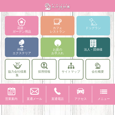
花苗・
カフェ
ドッグラン
ガーデン用品
レストラン
外構・
お庭の
法人・団体様
エクステリア
お手入れ
協力会社様募
採用情報
サイトマップ
会社概要
集
営業案内
直通メール
直通電話
アクセス
メニュー