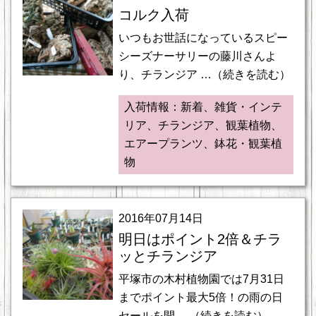
コルク入荷
いつもお世話になっているスピー
シーズナーサリーの藤川さんよ
り、チランジア …（続きを読む）
入荷情報：新着、雑貨・インテ
リア、チランジア、観葉植物、
エアープランツ、鉢花・観葉植
物
2016年07月14日
明日はポイント2倍＆チラ
ッとチランジア
平塚市の木村植物園では7月31日
までポイント最大5倍！の雨の日
セールを開 …（続きを読む）