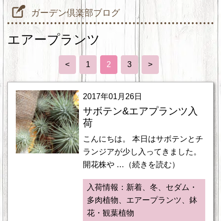
ガーデン倶楽部ブログ
エアープランツ
<
1
2
3
>
2017年01月26日
サボテン&エアプランツ入
荷
こんにちは。 本日はサボテンとチ
ランジアが少し入ってきました。
開花株や …（続きを読む）
入荷情報：新着、冬、セダム・
多肉植物、エアープランツ、鉢
花・観葉植物