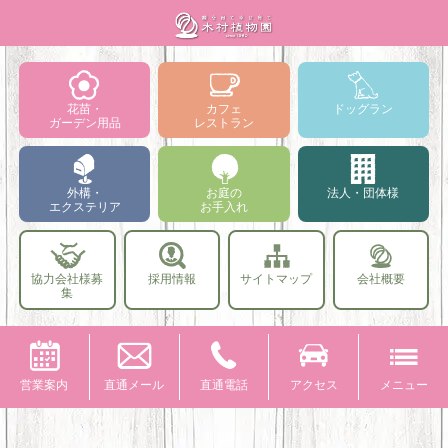
花苗・
カフェ
ドッグラン
ガーデン用品
レストラン
外構・
お庭の
法人・団体様
エクステリア
お手入れ
協力会社様募
採用情報
サイトマップ
会社概要
集
営業案内
直通メール
直通電話
アクセス
メニュー