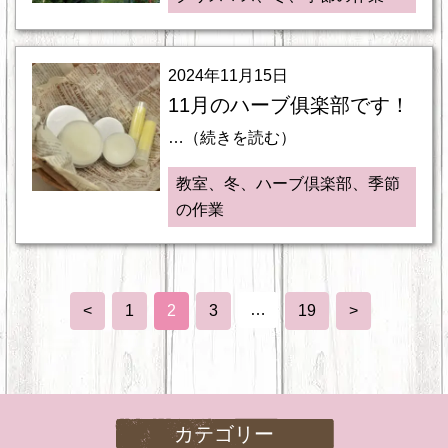
2024年11月15日
11月のハーブ俱楽部です！
…（続きを読む）
教室、冬、ハーブ倶楽部、季節
の作業
…
<
1
2
3
19
>
カテゴリー