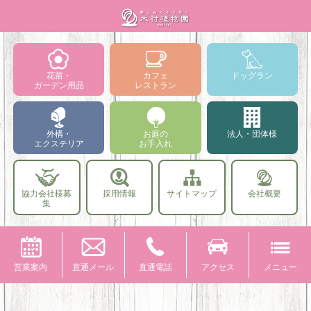
花苗・
カフェ
ドッグラン
ガーデン用品
レストラン
外構・
お庭の
法人・団体様
エクステリア
お手入れ
協力会社様募
採用情報
サイトマップ
会社概要
集
営業案内
直通メール
直通電話
アクセス
メニュー