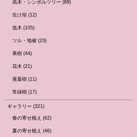
高木・シンボルツリー
(89)
生け垣
(12)
低木
(105)
ツル・地被
(23)
果樹
(44)
花木
(21)
落葉樹
(11)
常緑樹
(17)
ギャラリー
(321)
春の寄せ植え
(62)
夏の寄せ植え
(46)