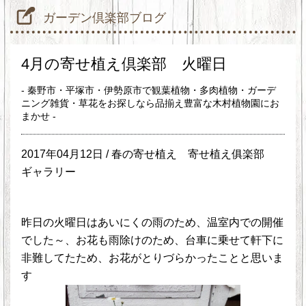
ガーデン倶楽部ブログ
4月の寄せ植え倶楽部 火曜日
- 秦野市・平塚市・伊勢原市で観葉植物・多肉植物・ガーデ
ニング雑貨・草花をお探しなら品揃え豊富な木村植物園にお
まかせ -
2017年04月12日 /
春の寄せ植え
寄せ植え俱楽部
ギャラリー
昨日の火曜日はあいにくの雨のため、温室内での開催
でした～、お花も雨除けのため、台車に乗せて軒下に
非難してたため、お花がとりづらかったことと思いま
す