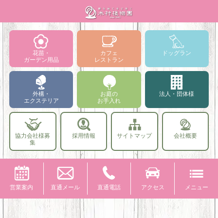
花苗・
カフェ
ドッグラン
ガーデン用品
レストラン
外構・
お庭の
法人・団体様
エクステリア
お手入れ
協力会社様募
採用情報
サイトマップ
会社概要
集
営業案内
直通メール
直通電話
アクセス
メニュー