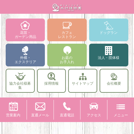
花苗・
カフェ
ドッグラン
ガーデン用品
レストラン
外構・
お庭の
法人・団体様
エクステリア
お手入れ
協力会社様募
採用情報
サイトマップ
会社概要
集
営業案内
直通メール
直通電話
アクセス
メニュー