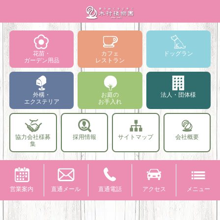
花苗・
カフェ
ドッグラン
ガーデン用品
レストラン
外構・
お庭の
法人・団体様
エクステリア
お手入れ
協力会社様募
採用情報
サイトマップ
会社概要
集
営業案内
直通メール
直通電話
アクセス
メニュー