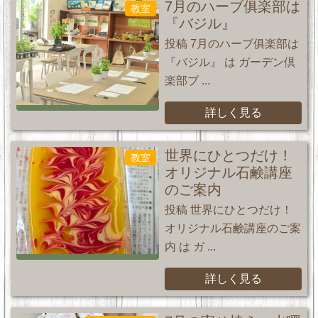
7月のハーブ俱楽部は
教室
『バジル』
投稿 7月のハーブ俱楽部は
『バジル』 は ガーデン倶
楽部ブ ...
詳しく見る
世界にひとつだけ！
教室
オリジナル石鹸講座
のご案内
投稿 世界にひとつだけ！
オリジナル石鹸講座のご案
内 は ガ ...
詳しく見る