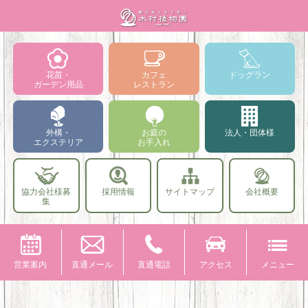
花苗・
カフェ
ドッグラン
ガーデン用品
レストラン
外構・
お庭の
法人・団体様
エクステリア
お手入れ
協力会社様募
採用情報
サイトマップ
会社概要
集
営業案内
直通メール
直通電話
アクセス
メニュー