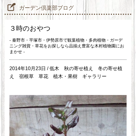
ガーデン倶楽部ブログ
３時のおやつ
- 秦野市・平塚市・伊勢原市で観葉植物・多肉植物・ガーデ
ニング雑貨・草花をお探しなら品揃え豊富な木村植物園にお
まかせ -
2014年10月23日 /
低木
秋の寄せ植え
冬の寄せ植
え
宿根草
草花
植木・果樹
ギャラリー