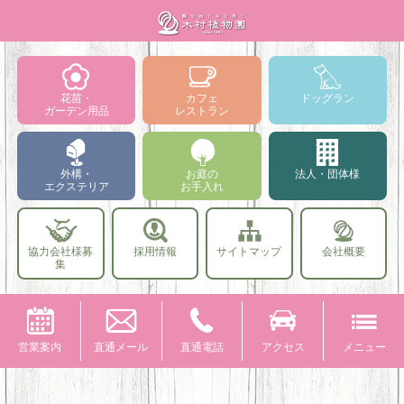
花苗・
カフェ
ドッグラン
ガーデン用品
レストラン
外構・
お庭の
法人・団体様
エクステリア
お手入れ
協力会社様募
採用情報
サイトマップ
会社概要
集
営業案内
直通メール
直通電話
アクセス
メニュー