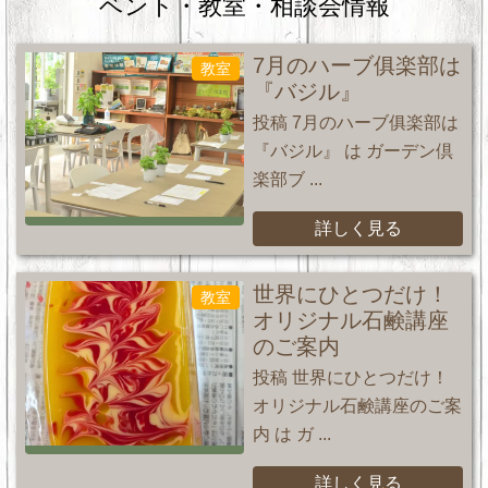
ベント・教室・相談会情報
7月のハーブ俱楽部は
教室
『バジル』
投稿 7月のハーブ俱楽部は
『バジル』 は ガーデン倶
楽部ブ ...
詳しく見る
世界にひとつだけ！
教室
オリジナル石鹸講座
のご案内
投稿 世界にひとつだけ！
オリジナル石鹸講座のご案
内 は ガ ...
詳しく見る