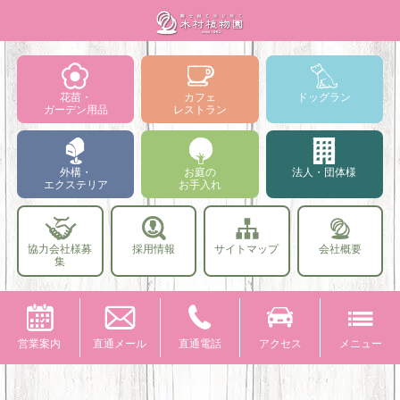
花苗・
カフェ
ドッグラン
ガーデン用品
レストラン
外構・
お庭の
法人・団体様
エクステリア
お手入れ
協力会社様募
採用情報
サイトマップ
会社概要
集
営業案内
直通メール
直通電話
アクセス
メニュー