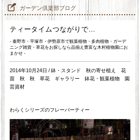
ガーデン倶楽部ブログ
ティータイムつながりで…
- 秦野市・平塚市・伊勢原市で観葉植物・多肉植物・ガーデ
ニング雑貨・草花をお探しなら品揃え豊富な木村植物園にお
まかせ -
2014年10月24日 /
鉢・スタンド
秋の寄せ植え
花
苗 秋
秋
草花
ギャラリー
鉢花・観葉植物
園
芸資材
わらくシリーズのフレーバーティー