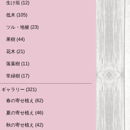
生け垣
(12)
低木
(105)
ツル・地被
(23)
果樹
(44)
花木
(21)
落葉樹
(11)
常緑樹
(17)
ギャラリー
(321)
春の寄せ植え
(62)
夏の寄せ植え
(46)
秋の寄せ植え
(42)