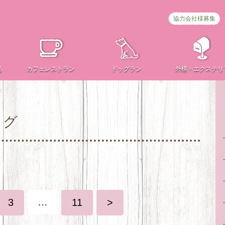
協力会社様募集
品
カフェ
レストラン
ドッグラン
外構・
エクステリ
ログ
…
3
11
>