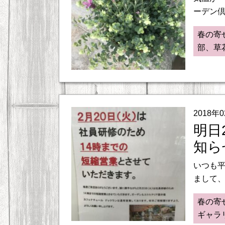
ーデン倶
春の寄
部、草
2018年
明日
知ら
いつも平
まして、
春の寄
ギャラ