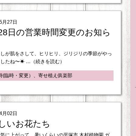
05月27日
28日の営業時間変更のお知ら
差しが肌をさして、ヒリヒリ、ジリジリの季節がやっ
したね〜☀ …（続きを読む）
時(臨時・変更）、寄せ植え俱楽部
04月02日
しいお花たち
気に上がって、暑いくらいの平塚市 木村植物園 ガ