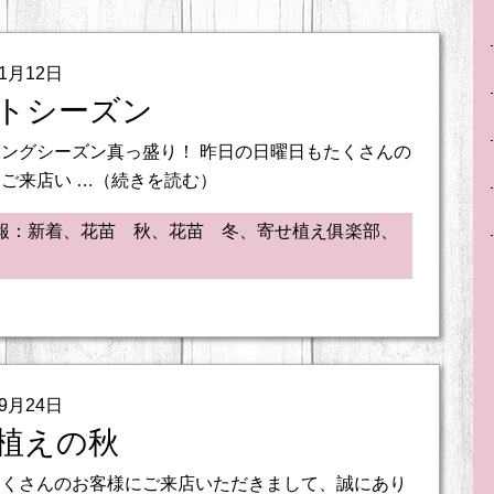
11月12日
トシーズン
ングシーズン真っ盛り！ 昨日の日曜日もたくさんの
ご来店い …（続きを読む）
報：新着、花苗 秋、花苗 冬、寄せ植え俱楽部、
09月24日
植えの秋
たくさんのお客様にご来店いただきまして、誠にあり