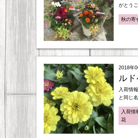
がとうご
秋の寄
2018年
ルド
入荷情報
と同じ名
入荷情
花