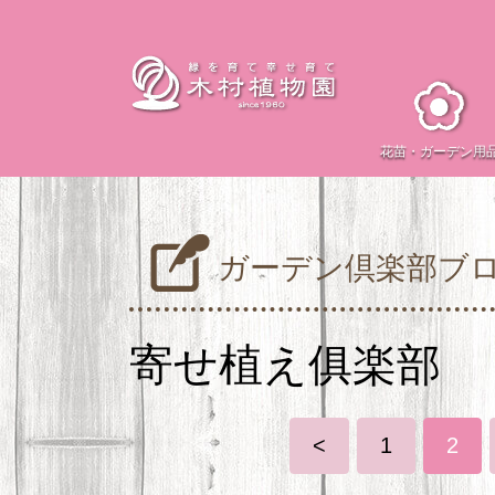
花苗・
ガーデン用
ガーデン倶楽部ブ
寄せ植え俱楽部
<
1
2