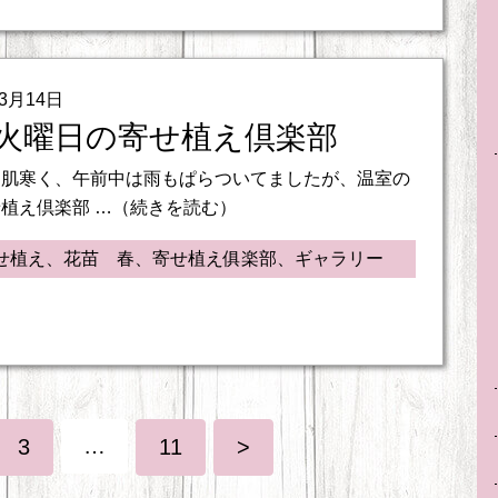
03月14日
火曜日の寄せ植え倶楽部
と肌寒く、午前中は雨もぱらついてましたが、温室の
植え倶楽部 …（続きを読む）
せ植え、花苗 春、寄せ植え俱楽部、ギャラリー
…
3
11
>