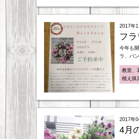
2017年
フラ
今年も開
ラ、パン
教室、
植え俱
2017年
4月