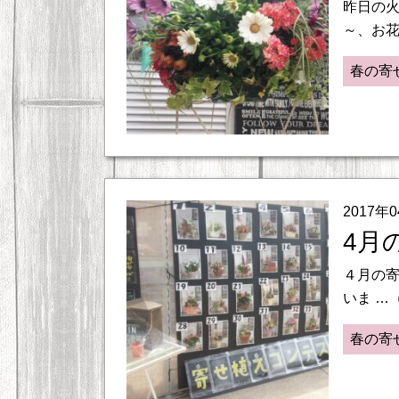
昨日の
～、お花
春の寄
2017年
4月
４月の
いま …
春の寄