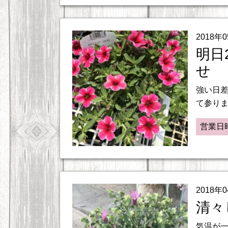
2018年
明日
せ
強い日
て参りま
営業日
2018年
清々
気温が一