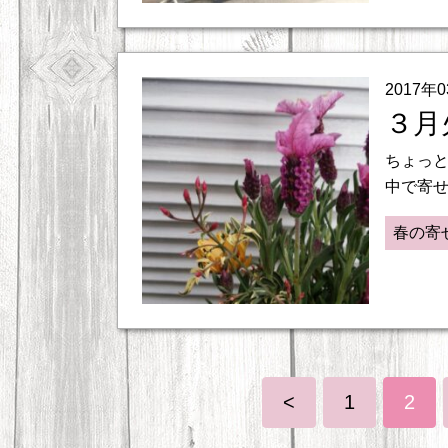
2017年
３月
ちょっ
中で寄せ
春の寄
<
1
2