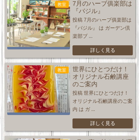
7月のハーブ俱楽部は
教室
『バジル』
投稿 7月のハーブ俱楽部は
『バジル』 は ガーデン倶
楽部ブ ...
詳しく見る
世界にひとつだけ！
教室
オリジナル石鹸講座
のご案内
投稿 世界にひとつだけ！
オリジナル石鹸講座のご案
内 は ガ ...
詳しく見る