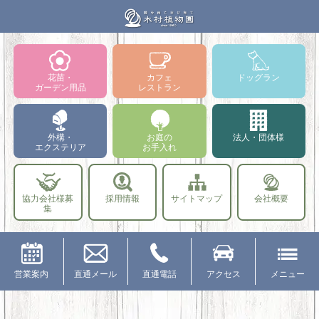
花苗・
カフェ
ドッグラン
ガーデン用品
レストラン
外構・
お庭の
法人・団体様
エクステリア
お手入れ
協力会社様募
採用情報
サイトマップ
会社概要
集
営業案内
直通メール
直通電話
アクセス
メニュー