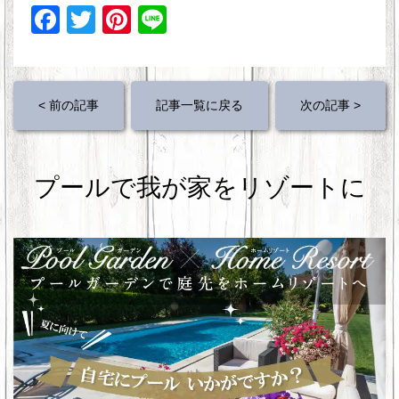
F
T
Pi
Li
a
wi
nt
n
c
tt
er
e
e
er
e
< 前の記事
記事一覧に戻る
次の記事 >
b
st
o
プールで我が家をリゾートに
o
k