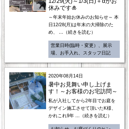
12/29(火)～1/3(日)＋αがお
休みです🎍
～年末年始お休みのお知らせ～ 本
日12/28(月)は年末の大掃除のた
め、 …（続きを読む）
営業日時(臨時・変更）、展示
場、お手入れ、スタッフ日記
2020年08月14日
暑中お見舞い申し上げま
す！～お客様のお宅訪問～
私が入社してから2年目でお庭を
デザイン施工させて頂いたK様、
かれこれ9年 …（続きを読む）
お知らせ、お庭づくりのヒン