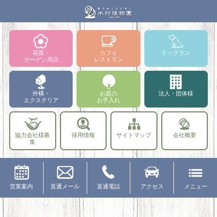
花苗・
カフェ
ドッグラン
ガーデン用品
レストラン
外構・
お庭の
法人・団体様
エクステリア
お手入れ
協力会社様募
採用情報
サイトマップ
会社概要
集
営業案内
直通メール
直通電話
アクセス
メニュー