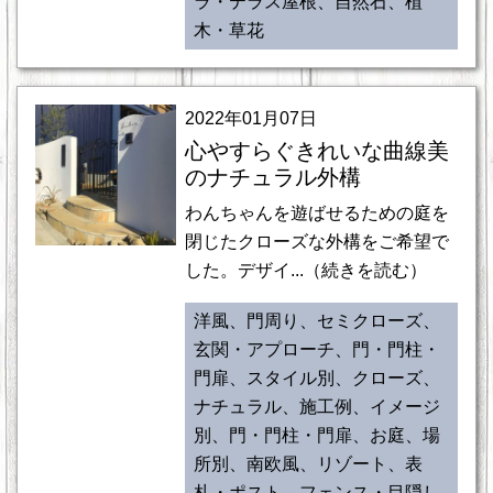
ラ・テラス屋根、自然石、植
木・草花
2022年01月07日
心やすらぐきれいな曲線美
のナチュラル外構
わんちゃんを遊ばせるための庭を
閉じたクローズな外構をご希望で
した。デザイ...（続きを読む）
洋風、門周り、セミクローズ、
玄関・アプローチ、門・門柱・
門扉、スタイル別、クローズ、
ナチュラル、施工例、イメージ
別、門・門柱・門扉、お庭、場
所別、南欧風、リゾート、表
札・ポスト、フェンス・目隠し