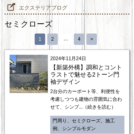
エクステリアブログ
セミクローズ
…
1
2
4
>
2024年11月24日
【新築外構】調和とコント
ラストで魅せる2トーン門
袖デザイン
2台分のカーポート等、利便性を
考慮しつつも建物の雰囲気に合わ
せて、シンプ...（続きを読む）
門周り、セミクローズ、施工
例、シンプルモダン