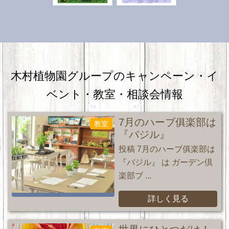
木村植物園グループのキャンペーン・
イ
ベント・教室・相談会情報
7月のハーブ俱楽部は
教室
『バジル』
投稿 7月のハーブ俱楽部は
『バジル』 は ガーデン倶
楽部ブ ...
詳しく見る