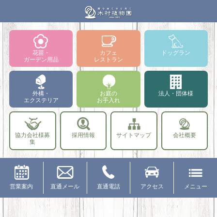
花苗・
カフェ
ドッグラン
ガーデン用品
レストラン
外構・
お庭の
法人・団体様
エクステリア
お手入れ
協力会社様募
採用情報
サイトマップ
会社概要
集
営業案内
直通メール
直通電話
アクセス
メニュー