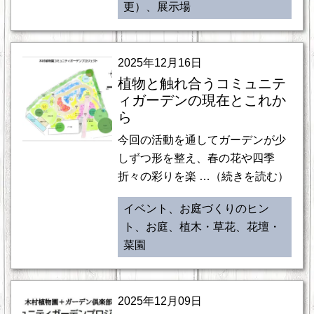
更）、展示場
2025年12月16日
植物と触れ合うコミュニテ
ィガーデンの現在とこれか
ら
今回の活動を通してガーデンが少
しずつ形を整え、春の花や四季
折々の彩りを楽 …（続きを読む）
イベント、お庭づくりのヒン
ト、お庭、植木・草花、花壇・
菜園
2025年12月09日