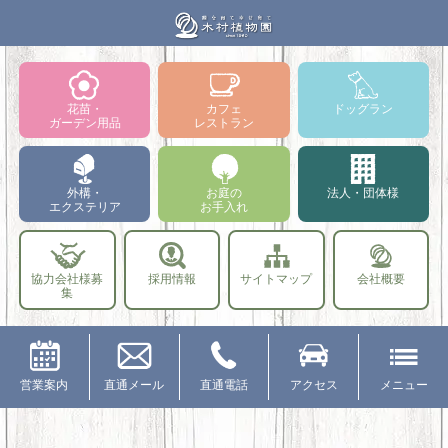
花苗・
カフェ
ドッグラン
ガーデン用品
レストラン
外構・
お庭の
法人・団体様
エクステリア
お手入れ
協力会社様募
採用情報
サイトマップ
会社概要
集
営業案内
直通メール
直通電話
アクセス
メニュー