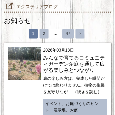
エクステリアブログ
お知らせ
…
1
2
47
>
2026年03月13日
みんなで育てるコミュニテ
ィガーデン🌼庭を通して広
がる楽しみとつながり
庭の楽しみ方は、完成した瞬間だ
けでは終わりません。植物の生長
を見守りなが …（続きを読む）
イベント、お庭づくりのヒン
ト、展示場、お庭