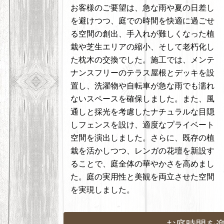
お客様のご要望は、急な雨や夏の日差し
を避けつつ、庭での時間を快適に過ごせ
る空間の創出、手入れが難しくなった植
栽や芝生エリアの縮小、そして老朽化し
た枕木の交換でした。施工では、メンテ
ナンスフリーのテラス屋根とデッキを設
置し、洗濯物や自転車が急な雨でも濡れ
ないスペースを確保しました。また、風
通しと採光を考慮したナチュラルな目隠
しフェンスを設け、適度なプライベート
空間を演出しました。さらに、既存の植
栽を活かしつつ、レンガの花壇を新設す
ることで、庭全体の華やかさを高めまし
た。庭の実用性と美観を両立させた空間
を実現しました。
お庭時間を