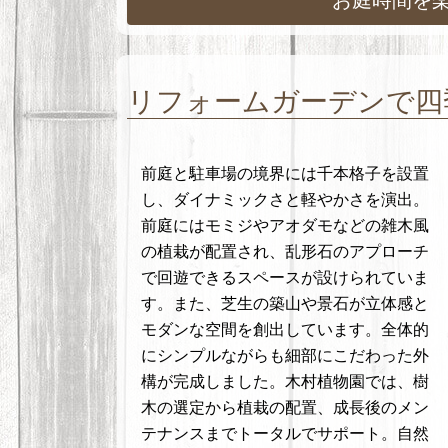
リフォームガーデンで四
前庭と駐車場の境界には千本格子を設置
し、ダイナミックさと軽やかさを演出。
前庭にはモミジやアオダモなどの雑木風
の植栽が配置され、乱形石のアプローチ
で回遊できるスペースが設けられていま
す。また、芝生の築山や景石が立体感と
モダンな空間を創出しています。全体的
にシンプルながらも細部にこだわった外
構が完成しました。木村植物園では、樹
木の選定から植栽の配置、成長後のメン
テナンスまでトータルでサポート。自然