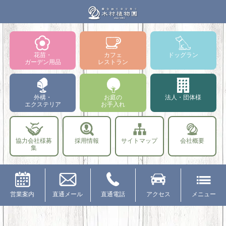
花苗・
カフェ
ドッグラン
ガーデン用品
レストラン
外構・
お庭の
法人・団体様
エクステリア
お手入れ
協力会社様募
採用情報
サイトマップ
会社概要
集
営業案内
直通メール
直通電話
アクセス
メニュー