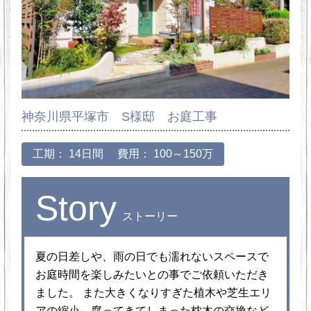
神奈川県平塚市 S様邸 お庭工事
工期： 14日間
費用： 100～150万
Story
ストーリー
夏の日差しや、雨の日でも濡れないスペースで
お庭時間を楽しみたいとの事でご依頼いただき
ました。 また大きくなりすぎた植木や芝生エリ
アの縮小、腐ってきてしまった枕木の交換など