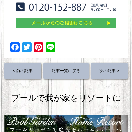
F
T
Pi
Li
a
wi
nt
n
c
tt
er
e
< 前の記事
記事一覧に戻る
次の記事 >
e
er
e
b
st
o
プールで我が家をリゾートに
o
k