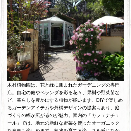
木村植物園は、花と緑に囲まれたガーデニングの専門
店。自宅の庭やベランダを彩る花々、果樹や野菜苗な
ど、暮らしを豊かにする植物が揃います。DIYで楽しめ
るガーデンアイテムや外構デザインの提案もあり、庭
づくりの幅が広がるのが魅力。園内の「カフェナチュ
ール」では、地元の新鮮な野菜を使ったオーガニック
な食事も楽しめます。植物を育てる楽しさを感じなが