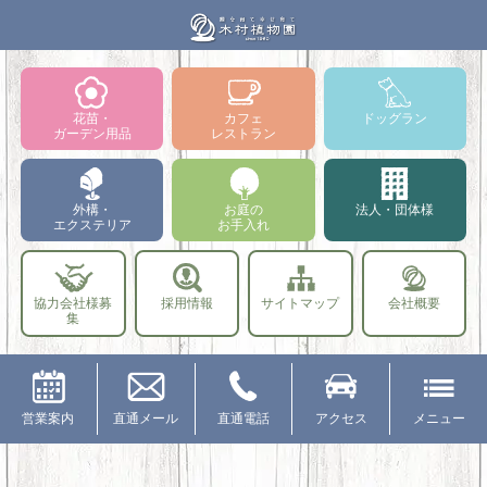
花苗・
カフェ
ドッグラン
ガーデン用品
レストラン
外構・
お庭の
法人・団体様
エクステリア
お手入れ
協力会社様募
採用情報
サイトマップ
会社概要
集
営業案内
直通メール
直通電話
アクセス
メニュー