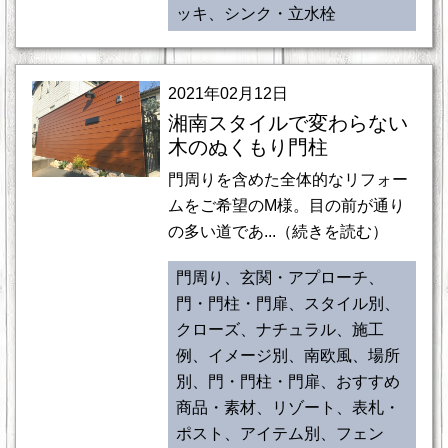
ッキ、シンク・立水栓
2021年02月12日
湘南スタイルで変わらない
木のぬくもり門柱
門周りを含めた全体的なリフォー
ムをご希望のM様。目の前が通り
の多い道であ...（続きを読む）
門周り、玄関・アプローチ、
門・門柱・門扉、スタイル別、
クローズ、ナチュラル、施工
例、イメージ別、南欧風、場所
別、門・門柱・門扉、おすすめ
商品・素材、リゾート、表札・
ポスト、アイテム別、フェン