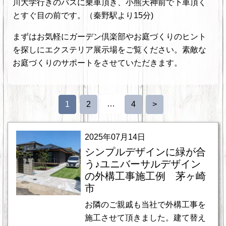
川大学行きのバスに乗車頂き、小熊天神前で下車頂く
とすぐ目の前です。（秦野駅より15分)
まずはお気軽にガーデン倶楽部やお庭づくりのヒント
を探しにエクステリア展示場をご覧ください。素敵な
お庭づくりのサポートをさせていただきます。
…
1
2
4
>
2025年07月14日
シンプルデザインに緑が合
う♪ユニバーサルデザイン
の外構工事施工例 茅ヶ崎
市
お隣のご親戚も当社で外構工事を
施工させて頂きました。建て替え