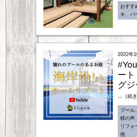
おすす
キ、パ
2022年
#Y
ート
グジ
…（続
プール
様の声
リフォ
他