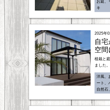
お庭、
キ
2025年
自宅
空間
植栽と
ました。
洋風、
ート、
自然石