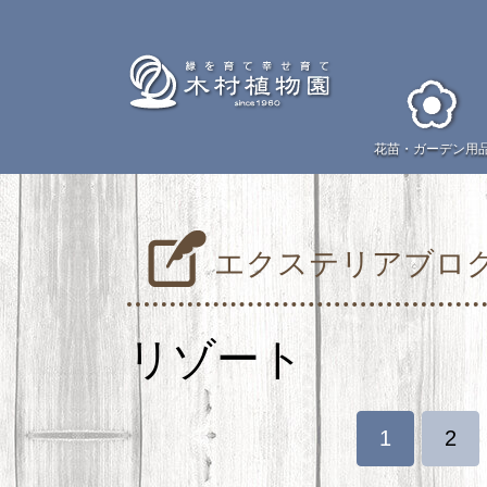
花苗・
ガーデン用
エクステリアブロ
リゾート
1
2