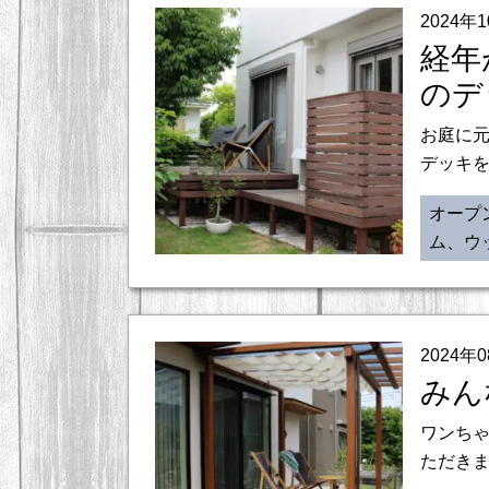
2024年
経年
のデ
お庭に
デッキを
オープ
ム、ウ
2024年
みん
ワンち
ただきま