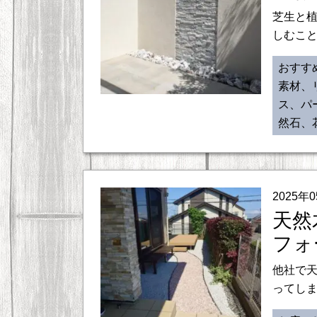
芝生と
しむこと
おすす
素材、
ス、パ
然石、
2025年
天然
フォ
他社で天
ってしま