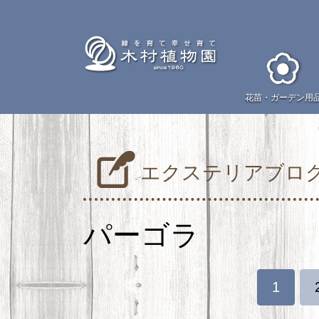
花苗・
ガーデン用
エクステリアブロ
パーゴラ
1