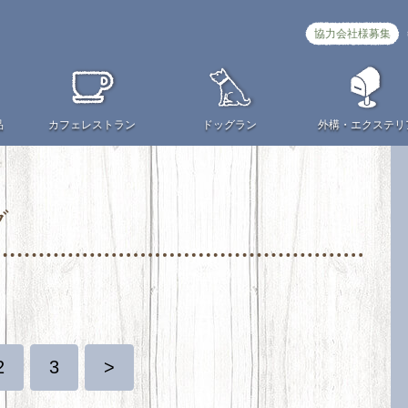
協力会社様募集
品
カフェ
レストラン
ドッグラン
外構・
エクステリ
グ
2
3
>