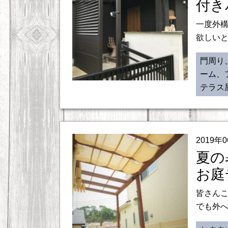
付き
一度外
欲しいと
門周り
ーム、
テラス
2019年
夏の
お庭
皆さんこ
でも外へ