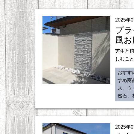
2025年
プラ
風お
芝生と
しむこと
おすす
すめ商
ス、ウ
然石、
2025年