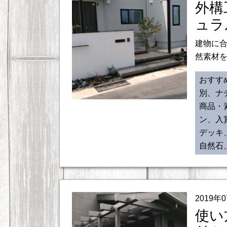
外構
ュラ
建物に合
然素材を
おすす
別、ナ
商品・
ン、入
デッキ
自然石
2019年
使い