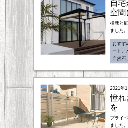
自宅
空間
植栽と
ました。
おすす
ート、
自然石
2021年
憧れ
を
プライ
ました。