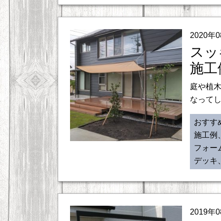
2020年
スッ
施工
庭や植
なってし
おすす
施工例
フォー
デッキ
2019年