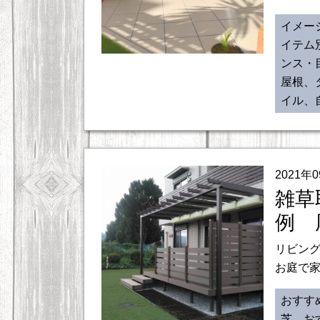
イメー
イテム
ンス・
屋根、
イル、
2021年
雑草
例 
リビン
お庭で家
おすす
芝、お