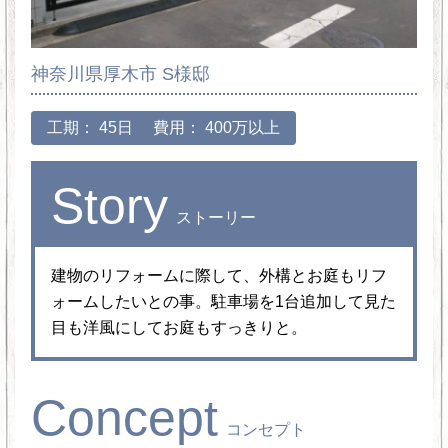
神奈川県厚木市 S様邸
工期： 45日
費用： 400万以上
Story
ストーリー
建物のリフォームに際して、外構とお庭もリフ
ォームしたいとの事。駐車場を1台追加して見た
目も洋風にしてお庭もすっきりと。
Concept
コンセプト