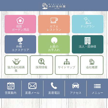
花苗・
カフェ
ドッグラン
ガーデン用品
レストラン
外構・
お庭の
法人・団体様
エクステリア
お手入れ
協力会社様募
採用情報
サイトマップ
会社概要
集
営業案内
直通メール
直通電話
アクセス
メニュー