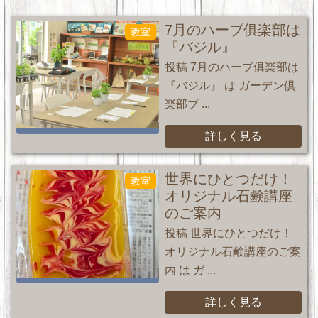
7月のハーブ俱楽部は
教室
『バジル』
投稿 7月のハーブ俱楽部は
『バジル』 は ガーデン倶
楽部ブ ...
詳しく見る
世界にひとつだけ！
教室
オリジナル石鹸講座
のご案内
投稿 世界にひとつだけ！
オリジナル石鹸講座のご案
内 は ガ ...
詳しく見る