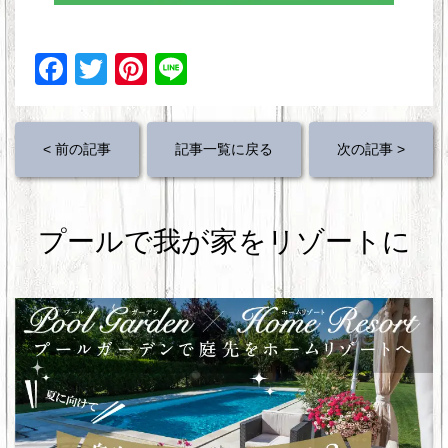
F
T
Pi
Li
a
wi
nt
n
c
tt
er
e
< 前の記事
記事一覧に戻る
次の記事 >
e
er
e
b
st
o
プールで我が家をリゾートに
o
k