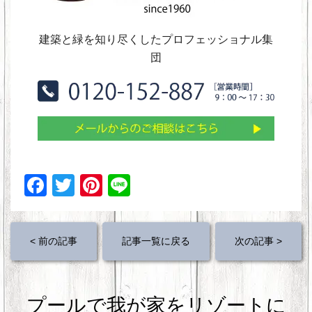
建築と緑を知り尽くしたプロフェッショナル集
団
F
T
Pi
Li
a
wi
nt
n
c
tt
er
e
< 前の記事
記事一覧に戻る
次の記事 >
e
er
e
b
st
o
プールで我が家をリゾートに