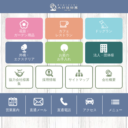
花苗・
カフェ
ドッグラン
ガーデン用品
レストラン
外構・
お庭の
法人・団体様
エクステリア
お手入れ
協力会社様募
採用情報
サイトマップ
会社概要
集
営業案内
直通メール
直通電話
アクセス
メニュー