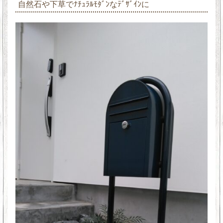
自然石や下草でﾅﾁｭﾗﾙﾓﾀﾞﾝなﾃﾞｻﾞｲﾝに