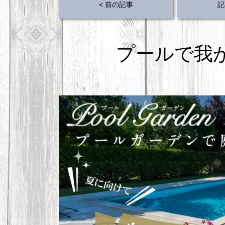
b
st
< 前の記事
記
o
o
k
プールで我