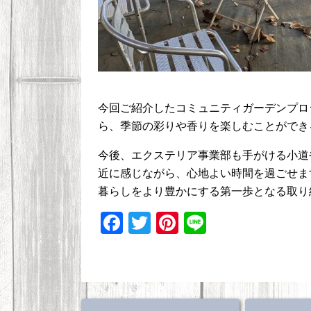
今回ご紹介したコミュニティガーデンプロ
ら、季節の彩りや香りを楽しむことができ
今後、エクステリア事業部も手がける小道
近に感じながら、心地よい時間を過ごせま
暮らしをより豊かにする第一歩となる取り
F
T
Pi
Li
a
wi
nt
n
c
tt
er
e
e
er
e