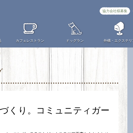
協力会社様募集
品
カフェ
レストラン
ドッグラン
外構・
エクステリ
グ
庭づくり。コミュニティガー