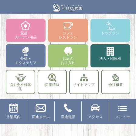
花苗・
カフェ
ドッグラン
ガーデン用品
レストラン
外構・
お庭の
法人・団体様
エクステリア
お手入れ
協力会社様募
採用情報
サイトマップ
会社概要
集
営業案内
直通メール
直通電話
アクセス
メニュー