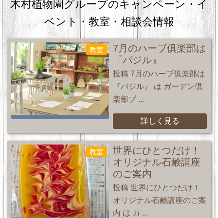
木村植物園グループのキャンペーン・
イ
ベント・教室・相談会情報
7月のハーブ俱楽部は
教室
『バジル』
投稿 7月のハーブ俱楽部は
『バジル』 は ガーデン倶
楽部ブ ...
詳しく見る
世界にひとつだけ！
教室
オリジナル石鹸講座
のご案内
投稿 世界にひとつだけ！
オリジナル石鹸講座のご案
内 は ガ ...