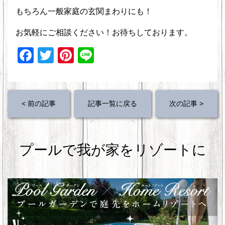
もちろん一般家庭の玄関まわりにも！
お気軽にご相談ください！お待ちしております。
F
T
Pi
Li
a
wi
nt
n
c
tt
er
e
e
er
e
< 前の記事
記事一覧に戻る
次の記事 >
b
st
o
プールで我が家をリゾートに
o
k