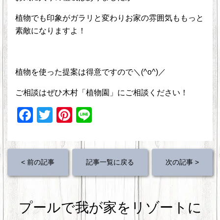
植物でも印象がガラリと変わりお家の雰囲気ももっと
素敵になりますよ！
植物を使った提案は得意ですので＼(^o^)／
ご相談はぜひ木村「植物園」にご相談ください！
F
T
Pi
Li
a
wi
nt
n
c
tt
er
e
e
er
e
< 前の記事
記事一覧に戻る
次の記事 >
b
st
o
プールで我が家をリゾートに
o