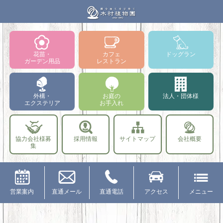
花苗・
カフェ
ドッグラン
ガーデン用品
レストラン
外構・
お庭の
法人・団体様
エクステリア
お手入れ
協力会社様募
採用情報
サイトマップ
会社概要
集
営業案内
直通メール
直通電話
アクセス
メニュー