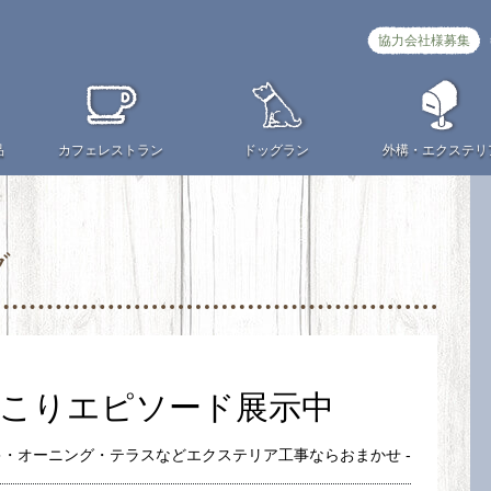
協力会社様募集
品
カフェ
レストラン
ドッグラン
外構・
エクステリ
グ
こりエピソード展示中
キ・オーニング・テラスなどエクステリア工事ならおまかせ -