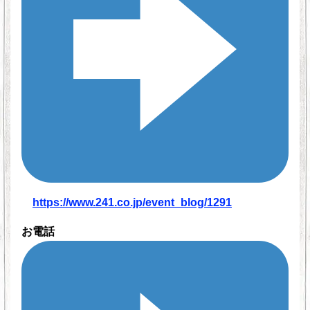
https://www.241.co.jp/event_blog/1291
お電話