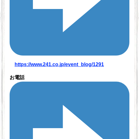
https://www.241.co.jp/event_blog/1291
お電話