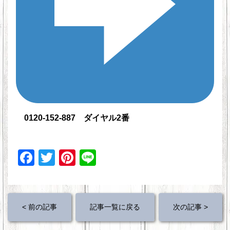
0120-152-887 ダイヤル2番
F
T
Pi
Li
a
wi
nt
n
c
tt
er
e
e
er
e
< 前の記事
記事一覧に戻る
次の記事 >
b
st