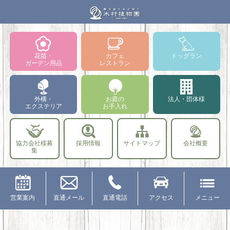
花苗・
カフェ
ドッグラン
ガーデン用品
レストラン
外構・
お庭の
法人・団体様
エクステリア
お手入れ
協力会社様募
採用情報
サイトマップ
会社概要
集
営業案内
直通メール
直通電話
アクセス
メニュー