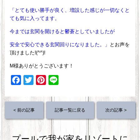
「とても使い勝手が良く、増設した感じが一切なくと
ても気に入ってます。
今までは玄関を開けると鬱蒼としていましたが
安全で安心できる玄関回りになりました。」
とお声を
頂けました!(^^)!
M様ありがとうございます！
F
T
Pi
Li
a
wi
nt
n
c
tt
er
e
e
er
e
< 前の記事
記事一覧に戻る
次の記事 >
b
st
o
プールで我が家をリゾートに