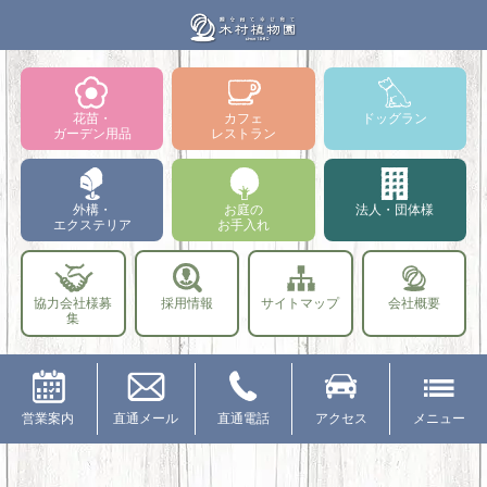
花苗・
カフェ
ドッグラン
ガーデン用品
レストラン
外構・
お庭の
法人・団体様
エクステリア
お手入れ
協力会社様募
採用情報
サイトマップ
会社概要
集
営業案内
直通メール
直通電話
アクセス
メニュー