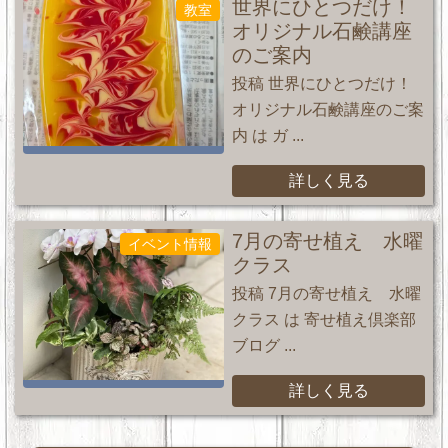
世界にひとつだけ！
教室
オリジナル石鹸講座
のご案内
投稿 世界にひとつだけ！
オリジナル石鹸講座のご案
内 は ガ ...
詳しく見る
7月の寄せ植え 水曜
イベント情報
クラス
投稿 7月の寄せ植え 水曜
クラス は 寄せ植え倶楽部
ブログ ...
詳しく見る