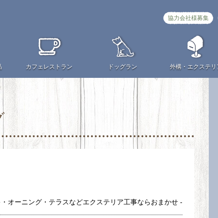
協力会社様募集
品
カフェ
レストラン
ドッグラン
外構・
エクステリ
グ
キ・オーニング・テラスなどエクステリア工事ならおまかせ -