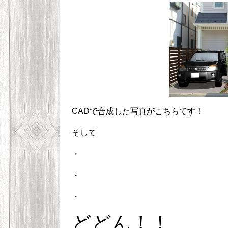
CADで合成した写真がこちらです！
そして
・
・
・
どどん！！