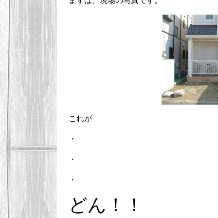
まずは、現場の写真です。
これが
・
・
・
どん！！