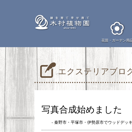
花苗・
ガーデン用
エクステリアブロ
写真合成始めました
- 秦野市・平塚市・伊勢原市でウッドデッ