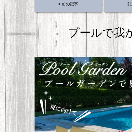
b
st
< 前の記事
記
o
o
k
プールで我