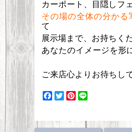
カーポート、目隠しフ
その場の全体の分かる
て
展示場まで、お持ちく
あなたのイメージを形
ご来店心よりお待ちし
F
T
Pi
Li
a
wi
nt
n
c
tt
er
e
e
er
e