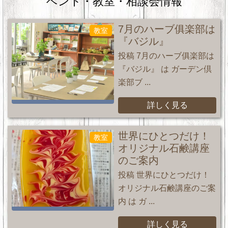
ベント・教室・相談会情報
7月のハーブ俱楽部は
教室
『バジル』
投稿 7月のハーブ俱楽部は
『バジル』 は ガーデン倶
楽部ブ ...
詳しく見る
世界にひとつだけ！
教室
オリジナル石鹸講座
のご案内
投稿 世界にひとつだけ！
オリジナル石鹸講座のご案
内 は ガ ...
詳しく見る