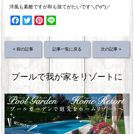
洋風も素敵ですが和も捨てがたいです＼(^o^)／
F
T
Pi
Li
a
wi
nt
n
c
tt
er
e
e
er
e
< 前の記事
記事一覧に戻る
次の記事 >
b
st
o
プールで我が家をリゾートに
o
k