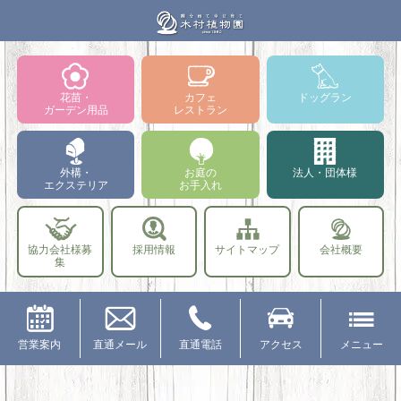
花苗・
カフェ
ドッグラン
ガーデン用品
レストラン
外構・
お庭の
法人・団体様
エクステリア
お手入れ
協力会社様募
採用情報
サイトマップ
会社概要
集
営業案内
直通メール
直通電話
アクセス
メニュー